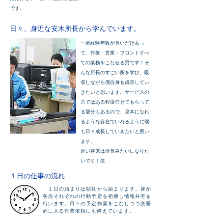
です。
日々、身近な安木所長から学んでいます。
一番経験年数が長いだけあっ
て、作業・営業・フロントすべ
ての業務をこなせる男です！そ
んな所長のすごい所を学び、吸
収しながら僕自身も成長してい
きたいと思います。サービスの
方ではある程度任せてもらって
る部分もあるので、見本になれ
るような存在でいれるように僕
も日々成長していきたいと思い
ます。
近い将来は所長みたいになりた
いです！笑
１日の仕事の流れ
１日の始まりは朝礼から始まります。皆が
各自それぞれの行動予定を把握し情報共有を
行います。日々の予定作業をこなしつつ突発
的に入る作業依頼にも備えています。