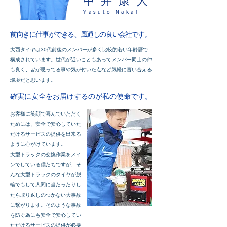
​中井康人
Yasuto Nakai
前向きに仕事ができる、風通しの良い会社です。
大西タイヤは30代前後のメンバーが多く比較的若い年齢層で
構成されています。世代が近いこともあってメンバー同士の仲
も良く、皆が思ってる事や気が付いた点など気軽に言い合える
環境だと思います。
​確実に安全をお届けするのが私の使命です。
お客様に笑顔で喜んでいただく
ためには、安全で安心していた
だけるサービスの提供を出来る
ように心がけています。
大型トラックの交換作業をメイ
ンでしている僕たちですが、そ
んな大型トラックのタイヤが脱
輪でもして人間に当たったりし
たら取り返しのつかない大事故
に繋がります。そのような事故
を防ぐ為にも安全で安心してい
ただけるサービスの提供が必要